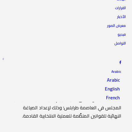
القرارات
الأخبار
اجتماع لجنة إعداد قانون
معرض الصور
الانتخابات الرئاسية والبرلمانية
فيديو
التواصل
9 سبتمبر 2021
|
IN
أخبار اللجان
|
BY
المجلس الأعلى للدولة
Arabic
Arabic
English
عقدت لجنة إعداد قانون الانتخابات الرئاسية والبرلمانية
French
التابعة للمجلس الأعلى للدولة، يوم الأربعاء، اجتماعاً بمقر
المجلس في العاصمة طرابلس؛ وذلك لإعداد الصياغة
النهائية للقوانين المنظِّمة للعملية الانتخابية القادمة.