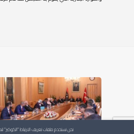
نحن نستخدم ملفات تعريف الارتباط "الكوكيز" 