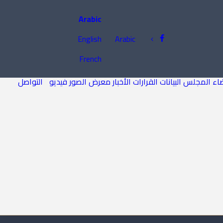
Arabic
English
Arabic
French
اء المجلس
البيانات
القرارات
الأخبار
معرض الصور
فيديو
التواصل