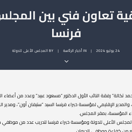
قية تعاون فني بين المج
فرنسا
24 يوليو 2024
|
IN
أخبار الرئاسة
|
BY
المجلس الأعلى للدولة
د تكالة” رفقة النائب الأول الدكتور “مسعود عبيد” وعدد من أعضاء المج
والمدير الإقليمي لمؤسسة خبراء فرنسا السيد “ستيفان أون”، ومدير ا
اء المؤسسة، بمقر المجلس.
ن المجلس الأعلى للدولة ومؤسسة خبراء فرنسا لتدريب عدد من موظفي دي
فع من كفاءة موظفي الديوان .