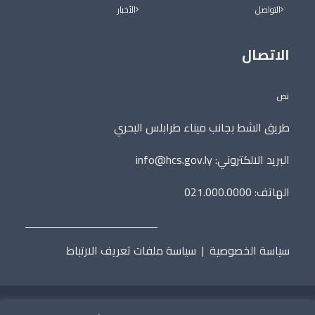
التواصل
الأخبار
الاتصال
نص
طريق الشط بجانب ميناء طرابلس البحري
البريد الالكتروني:
info@hcs.gov.ly
الهاتف: 021.000.0000
سياسة الخصوصية
|
سياسة ملفات تعريف الارتباط