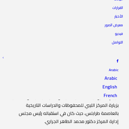
القرارات
الأخبار
الرئيس يزور المركز الليبي
معرض الصور
للمحفوظات والدراسات التاريخية
فيديو
التواصل
28 يونيو 2021
|
IN
أخبار الرئاسة
|
BY
المجلس الأعلى للدولة
Arabic
Arabic
English
قام
رئيس
المجلس
الأعلى
للدولة
السيد
“
خالد
المشري
“
،
French
اليوم
الاثنين،
رفقة
عضو
المجلس
السيد
عبدالرحمن
الشاطر
بزيارة
المركز
الليبي
للمحفوظات
والدراسات
التاريخية
بالعاصمة
طرابلس،
حيث
كان
في
استقباله
رئيس
مجلس
إدارة
المركز
دكتور
محمد
الطاهر
الجراري
.