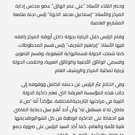
وحضر
اللقاء
الأستاذ
“
علي
عمر
الهازل
”
عضو
مجلس
إدارة
المركز
والأستاذ
“
إسماعيل
محمد
الخرزة
”
رئيس
لجنة
متابعة
المشاريع
العلمية
.
وقام
الرئيس
خلال
الزيارة
بجولة
داخل
أروقة
المركز
رافقه
فيها
الأستاذ
“
إبراهيم
الشريف
”
رئيس
قسم
المخطوطات،
كما
شملت
الجولة
قسم
الرواية
الشفوية،
وقسم
التصوير،
وقسمي
الوثائق
الأجنبية
والوثائق
العربية،
واختتمت
الجولة
بزيارة
لمكتبة
المركز
والإرشيف
العام
.
وفي
الختام
عبّر
الرئيس
عن
دعمه
الكامل
ووقوفه
إلى
جانب
هذه
المؤسسة
العريقة
التي
تعتبر
ذاكرة
الدولة
الليبية
في
مراحلها
التاريخية
المختلفة،
مؤكداً
أنه
“
من
لا
ماضي
له
لا
مستقبل
له
”
وأن
أحد
أهم
سبل
حماية
الماضي
هو
الحفاظ
على
الذاكرة
الوطنية
من
كل
الشوائب
وتقديمها
نقية
للأمة
والعالم،
كما
أكد
السيد
الرئيس
على
ضرورة
جمع
ما
يتعلق
بالإرشيف
الليبي
في
الخارج
.