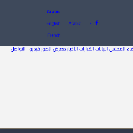
Arabic
English
Arabic
French
اء المجلس
البيانات
القرارات
الأخبار
معرض الصور
فيديو
التواصل