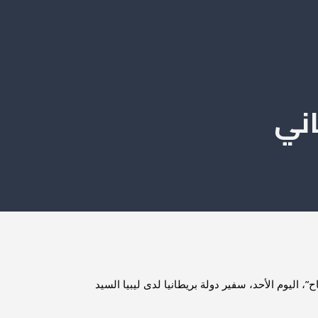
اني
التقى رئيس المجلس الأعلى للدولة السيد “خالد المشري”، رفقة النائب الأول السيد “مسعود عبيد” والنائب الثاني السيد “عمر بوشاح”، اليوم الأحد، سفير دولة بريطانيا لدى ليبيا السيد 