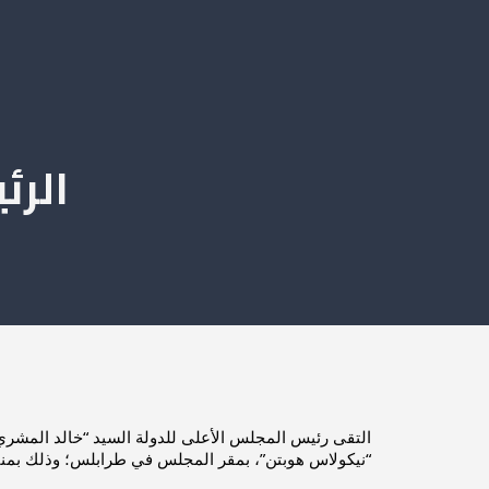
الرئ
“نيكولاس هوبتن”، بمقر المجلس في طرابلس؛ وذلك بمناس