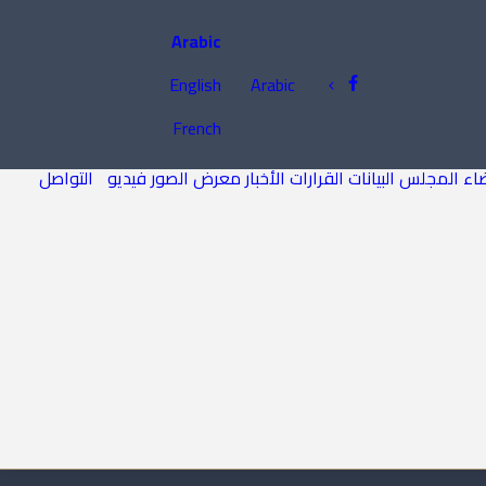
Arabic
English
Arabic
French
اء المجلس
البيانات
القرارات
الأخبار
معرض الصور
فيديو
التواصل