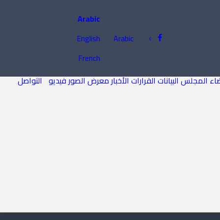
Arabic
English
Arabic
French
اء المجلس
البيانات
القرارات
الأخبار
معرض الصور
فيديو
التواصل