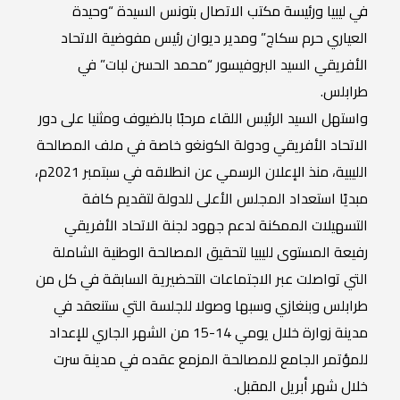
في ليبيا ورئيسة مكتب الاتصال بتونس السيدة “وحيدة
العياري حرم سكاج” ومدير ديوان رئيس مفوضية الاتحاد
الأفريقي السيد البروفيسور “محمد الحسن لبات” في
طرابلس.
واستهل السيد الرئيس اللقاء مرحبًا بالضيوف ومثنيا على دور
الاتحاد الأفريقي ودولة الكونغو خاصة في ملف المصالحة
الليبية، منذ الإعلان الرسمي عن انطلاقه في سبتمبر 2021م،
مبديًا استعداد المجلس الأعلى للدولة لتقديم كافة
التسهيلات الممكنة لدعم جهود لجنة الاتحاد الأفريقي
رفيعة المستوى لليبيا لتحقيق المصالحة الوطنية الشاملة
التي تواصلت عبر الاجتماعات التحضيرية السابقة في كل من
طرابلس وبنغازي وسبها وصولا للجلسة التي ستنعقد في
مدينة زوارة خلال يومي 14-15 من الشهر الجاري للإعداد
للمؤتمر الجامع للمصالحة المزمع عقده في مدينة سرت
خلال شهر أبريل المقبل.