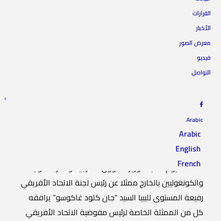
الرئيس يستقبل وزير الشؤون
القرارات
الأخبار
الخارجية والفرانكفونية
معرض الصور
والكونغوليين بالخارج
فيديو
التواصل
13 يناير 2024
|
IN
أخبار الرئاسة
|
BY
المجلس الأعلى للدولة
Arabic
Arabic
English
استقبل السيد رئيس المجلس الأعلى للدولة الدكتور “محمد
French
تكالة” اليوم السبت، وزير الشؤون الخارجية والفرانكفونية
والكونغوليين بالخارج ممثلا عن رئيس لجنة الاتحاد الأفريقي
رفيعة المستوى لليبيا السيد “جان كلود غاكوسو” يرافقه
كل من الممثلة الخاصة لرئيس مفوضية الاتحاد الأفريقي