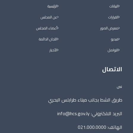
البيانات
الرئيسية
القرارات
عن المجلس
معرض الصور
أعضاء المجلس
فيديو
اللجان الدائمة
التواصل
الأخبار
الاتصال
نص
طريق الشط بجانب ميناء طرابلس البحري
البريد الالكتروني:
info@hcs.gov.ly
الهاتف: 021.000.0000