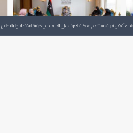
لنمنحك أفضل تجربة مستخدم ممكنة. تعرف على المزيد حول كيفية استخدامها بالاطلاع
الرئيس يلتقي المجلس القومي للمرأة الليبية
ال