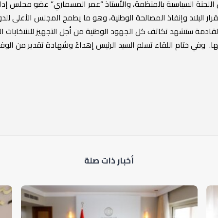
اللجنة السياسية بالمنظمة، والأستاذ “عمر المسماري” عضو مجلس إدا
رار البلاد وإنفاذ المصالحة الوطنية، وهو ما يطمح المجلس الأعلى لل
لقادمة ستشهد تكاتف كل الجهود الوطنية من أجل التجهيز للانتخابات ال
جها. وفي ختام اللقاء تسلم السيد الرئيس إهداءً وشهادة تقدير من ا
أخبار ذات صلة