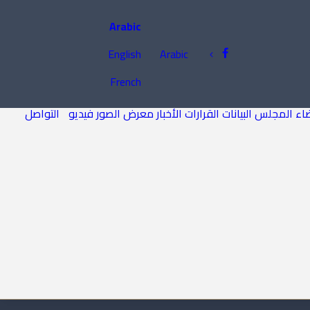
Arabic
English
Arabic
French
اء المجلس
البيانات
القرارات
الأخبار
معرض الصور
فيديو
التواصل