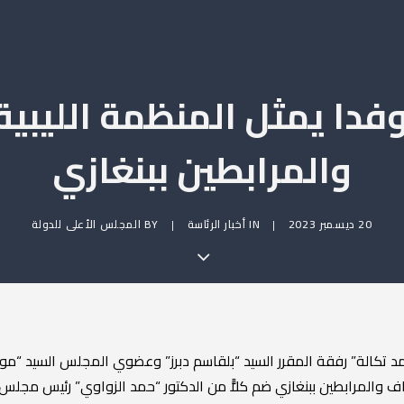
دا يمثل المنظمة الليبية
والمرابطين ببنغازي
20 ديسمبر 2023
|
IN
أخبار الرئاسة
|
BY
المجلس الأعلى للدولة
مد تكالة” رفقة المقرر السيد “بلقاسم دبرز” وعضوي المجلس السيد “موس
اف والمرابطين ببنغازي ضم كلاًّ من الدكتور “حمد الزواوي” رئيس مجلس