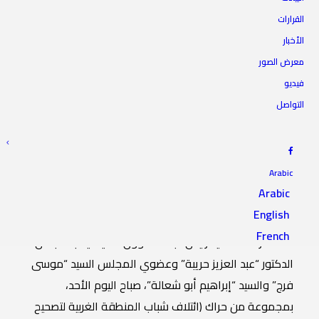
الرئيس يلتقي حراك (ائتلاف
القرارات
الأخبار
شباب المنطقة الغربية لتصحيح
معرض الصور
المسار)
فيديو
التواصل
4 أغسطس 2024
|
IN
أخبار الرئاسة
|
BY
المجلس الأعلى للدولة
Arabic
Arabic
English
التقى السيد رئيس المجلس الأعلى للدولة الدكتور “محمد
French
تكالة” رفقة السيد رئيس لجنة الشؤون السياسية بالمجلس
الدكتور “عبد العزيز حريبة” وعضوي المجلس السيد “موسى
فرج” والسيد “إبراهيم أبو شعالة”، صباح اليوم الأحد،
بمجموعة من حراك (ائتلاف شباب المنطقة الغربية لتصحيح