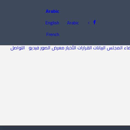
Arabic
English
Arabic
French
اء المجلس
البيانات
القرارات
الأخبار
معرض الصور
فيديو
التواصل