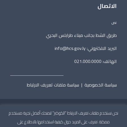
الاتصال
نص
طريق الشط بجانب ميناء طرابلس البحري
البريد الالكتروني:
info@hcs.gov.ly
الهاتف: 021.000.0000
سياسة الخصوصية
|
سياسة ملفات تعريف الارتباط
نحن نستخدم ملفات تعريف الارتباط "الكوكيز" لنمنحك أفضل تجربة مستخدم
جميع الحقوق محفوظة © 2020 المجلس الأعلى للدولة.
تطوير
ممكنة. تعرف على المزيد حول كيفية استخدامها بالاطلاع على