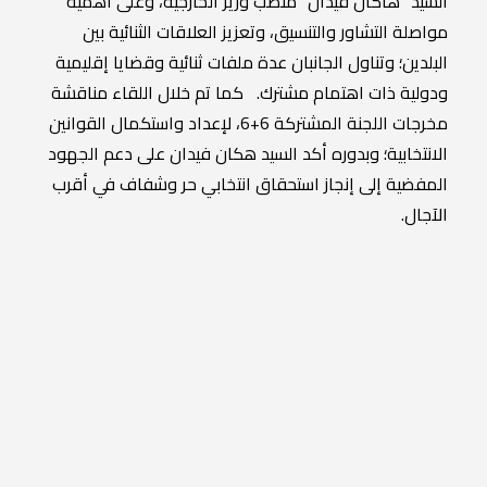
السيد “هاكان فيدان” منصب وزير الخارجية، وعلى أهمية
مواصلة التشاور والتنسيق، وتعزيز العلاقات الثنائية بين
البلدين؛ وتناول الجانبان عدة ملفات ثنائية وقضايا إقليمية
ودولية ذات اهتمام مشترك. كما تم خلال اللقاء مناقشة
مخرجات اللجنة المشتركة 6+6، لإعداد واستكمال القوانين
الانتخابية؛ وبدوره أكد السيد هكان فيدان على دعم الجهود
المفضية إلى إنجاز استحقاق انتخابي حر وشفاف في أقرب
الآجال.