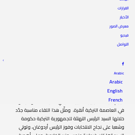
القرارات
الأخبار
الرئيس يلتقي وزير الخارجية
معرض الصور
التركي الجديد بأنقرة
فيديو
التواصل
9 يونيو 2023
|
IN
أخبار الرئاسة
|
BY
المجلس الأعلى للدولة
Arabic
Arabic
English
التقى رئيس المجلس الأعلى للدولة السيد “خالد المشري”
French
اليوم الجمعة، وزيرَ الخارجية التركي السيد “هاكان فيدان”،
في العاصمة التركية أنقرة. ومثّل هذا اللقاء مناسبة جدّد
خلالها السيد الرئيس التهنئة للجمهورية التركية حكومة
وشعبا على نجاح الانتخابات وفوز الرئيس أردوغان، وتولي