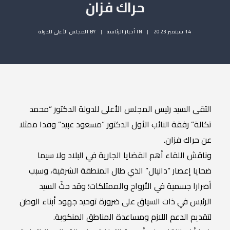
حراك فزان
14 سبتمبر 2023
|
IN
أخبار الرئاسة
|
BY
المجلس الأعلى للدولة
التقى السيد رئيس المجلس الأعلى للدولة الدكتور “محمد
تكالة” رفقة النائب الأول الدكتور “مسعود عبيد” وفدا ممثلا
عن حراك فزان.
وناقش اللقاء أهم القضايا الجارية في البلاد ولا سيما
ضحايا إعصار “دانيال” الذي طال المنطقة الشرقية، وسبب
أضرارا جسمية في الأرواح والممتلكات؛ وقد حثّ السيد
الرئيس في ذات السياق على ضرورة توحيد جهود أبناء الوطن
لتقديم الدعم اللازم ومساعدة المناطق المنكوبة.