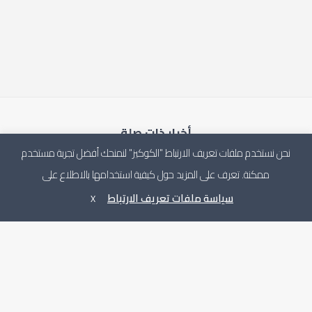
أخبار ذات صلة
نحن نستخدم ملفات تعريف الارتباط "الكوكيز" لنمنحك أفضل تجربة مستخدم
ممكنة. تعرف على المزيد حول كيفية استخدامها بالاطلاع على
سياسة ملفات تعريف الارتباط
X
الرئيس يلتقي ممثلين عن حراك العدالة الانتقالية