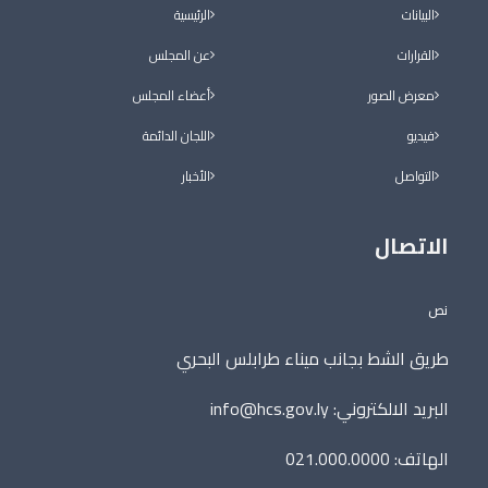
البيانات
الرئيسية
القرارات
عن المجلس
معرض الصور
أعضاء المجلس
فيديو
اللجان الدائمة
التواصل
الأخبار
الاتصال
نص
طريق الشط بجانب ميناء طرابلس البحري
البريد الالكتروني:
info@hcs.gov.ly
الهاتف: 021.000.0000