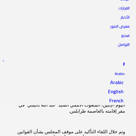
الرئيس يناقش مع باتيللي
القرارات
الأخبار
الأوضاع السياسية والعسكرية
معرض الصور
بالبلاد
فيديو
التواصل
27 مارس 2023
|
IN
أخبار الرئاسة
|
BY
المجلس الأعلى للدولة
Arabic
Arabic
English
التقى رئيس المجلس الأعلى للدولة السيد “خالد المشري” 
French
اليوم الإثنين، المبعوث الأممي السيد “عبد الله باتيللي” في 
مقر إقامته بالعاصمة طرابلس.
وتم خلال اللقاء التأكيد على موقف المجلس بشأن القوانين 