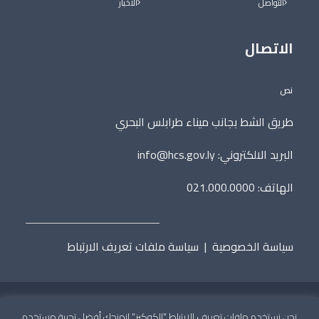
التواصل
الأخبار
الاتصال
نص
طريق الشط بجانب ميناء طرابلس البحري
البريد الالكتروني:
info@hcs.gov.ly
الهاتف: 021.000.0000
سياسة الخصوصية
|
سياسة ملفات تعريف الارتباط
نحن نستخدم ملفات تعريف الارتباط "الكوكيز" لنمنحك أفضل تجربة مستخدم