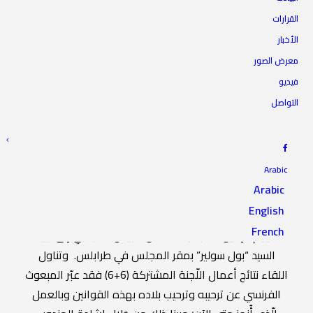
الرئيس يناقش نتائج أعمال
القرارات
الأخبار
اللّجنة المشتركة (6+6) مع
معرض الصور
المبعوث الفرنسي لليبيا
فيديو
التواصل
26 يونيو 2023
|
IN
أخبار الرئاسة
|
BY
المجلس الأعلى للدولة
Arabic
Arabic
English
استقبل رئيس المجلس الأعلى للدولة السيد “خالد المشري”
French
اليوم الإثنين، المبعوث الخاص للرئيس الفرنسي إلى ليبيا
السيد “بول سولير” بمقر المجلس في طرابلس. وتناول
اللقاء نتائج أعمال اللّجنة المشتركة (6+6) فقد عبّر المبعوث
الفرنسي عن ترحيبه وترحيب بلاده بهذه القوانين وبالعمل