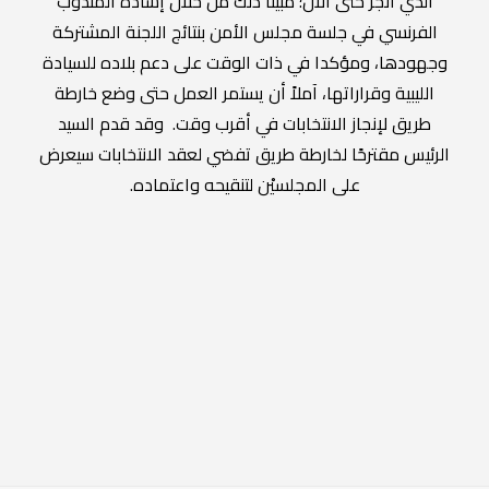
الّذي أُنجز حتى الآن؛ مبينا ذلك من خلال إشادة المندوب
الفرنسي في جلسة مجلس الأمن بنتائج اللجنة المشتركة
وجهودها، ومؤكدا في ذات الوقت على دعم بلاده للسيادة
الليبية وقراراتها، آملاً أن يستمر العمل حتى وضع خارطة
طريق لإنجاز الانتخابات في أقرب وقت. وقد قدم السيد
الرئيس مقترحًا لخارطة طريق تفضي لعقد الانتخابات سيعرض
على المجلسيْن لتنقيحه واعتماده.