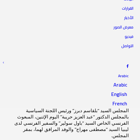
القرارات
الأخبار
المبعوث الفرنسي الخاص إلى
معرض الصور
ليبيا يزور المجلس
فيديو
التواصل
22 يوليو 2024
|
IN
أخبار الرئاسة
|
BY
المجلس الأعلى للدولة
Arabic
Arabic
English
استقبل السيد رئيس المجلس الأعلى للدولة الدكتور “محمد
French
تكالة” رفقة النائب الأول الدكتور “مسعود عبيد” ومقرر
المجلس السيد “بلقاسم دبرز” ورئيس اللجنة السياسية
بالمجلس الدكتور “عبد العزيز حريبة” اليوم الإثنين، المبعوث
الفرنسي الخاص السيد “باول سولير” والسفير الفرنسي لدى
ليبيا السيد “مصطفى مهراج” والوفد المرافق لهما، بمقر
المجلس.