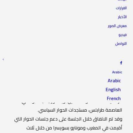
القرارات
الأخبار
المجلس الأعلى للدولة يعقد
معرض الصور
جلسته الخامسة والخمسين
فيديو
التواصل
20 سبتمبر 2020
|
IN
أخبار الرئاسة
|
BY
المجلس الأعلى للدولة
Arabic
Arabic
English
ناقش المجلس الأعلى للدولة، اليوم الأحد، في جلسته
French
الرسمية الخامسة والخمسين، وبحضور (85) عضوا، في
العاصمة طرابلس، مستجدات الحوار السياسي.
وقد تم الاتفاق خلال الجلسة على دعم جلسات الحوار التي
أقيمت في المغرب ومونترو بسويسرا من خلال ثلاث