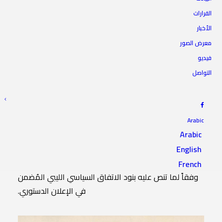
القرارات
الأخبار
المجلس يوجه خطاباً لرئيس
معرض الصور
حكومة الوحدة الوطنية
فيديو
التواصل
14 مارس 2021
|
IN
بيانات
|
BY
المجلس الأعلى للدولة
Arabic
Arabic
المجلس الأعلى للدولة يوجه خطاباً لرئيس حكومة الوحدة
English
الوطنية السيد “عبدالحميد الدبيبة”، بشأن إحالة مشروع
قانون الميزانية العامة للدولة للعرض على مجلس الدولة،
French
وفقاً لما تنص عليه بنود الاتفاق السياسي الليبي المُضمن
في الإعلان الدستوري.