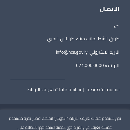
الاتصال
نص
طريق الشط بجانب ميناء طرابلس البحري
البريد الالكتروني:
info@hcs.gov.ly
الهاتف: 021.000.0000
سياسة الخصوصية
|
سياسة ملفات تعريف الارتباط
نحن نستخدم ملفات تعريف الارتباط "الكوكيز" لنمنحك أفضل تجربة مستخدم
جميع الحقوق محفوظة © 2020 المجلس الأعلى للدولة.
تطوير
ممكنة. تعرف على المزيد حول كيفية استخدامها بالاطلاع على