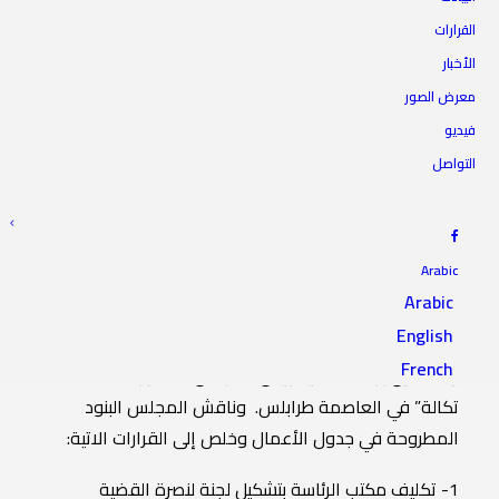
القرارات
الأخبار
المجلس يعلن زليتن مدينة
معرض الصور
منكوبة
فيديو
التواصل
5 فبراير 2024
|
IN
أخبار الرئاسة
|
BY
المجلس الأعلى للدولة
Arabic
Arabic
English
عقد المجلس الأعلى للدولة اليوم الإثنين، جلسته الخامسة
French
والتسعين برئاسة السيد رئيس المجلس الدكتور “محمد
تكالة” في العاصمة طرابلس. وناقش المجلس البنود
المطروحة في جدول الأعمال وخلص إلى القرارات الاتية:
1- تكليف مكتب الرئاسة بتشكيل لجنة لنصرة القضية