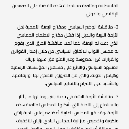
الفلسطينية ومتابعة مستجدات هذه القضية على الصعيدين
الإقليمي والدولي.
2- مناقشة الوضع السياسي ومقترح البعثة الأممية لحل
الأزمة الليبية والبديل إذا فشل مقترح الاجتماع الخماسي
الذي دعت له البعثة، كما تمت مناقشة الخرق الذي يقوم
به مجلس النواب للاتفاق السياسي من خلال إصدار القوانين
والقرارات غير المدروسة وغير المتوافق عليها لإرباك
المشهد السياسي والتاثير على مستقبل المؤسسات الرسمية
وهياكل الدولة، والتي من الضروري التصدي لها وايقافها،
والتشديد على الالتزام بالاتفاق السياسي.
3- مناقشة الأزمة البيئية في بلدية زليتن وما لها من آثار
والاستماع إلى اللجنة التي شكلها المجلس لمتابعة هذه
الأزمة ،وقد قرر المجلس باغلبية أعضاءه إعلان بلدية زليتن
منكوبة وتخصيص ميزانية للمجلس البلدي بزليتن للتخفيف
من معاناة أهاليها وتكثيف العمل الفني والبحث لتحديد