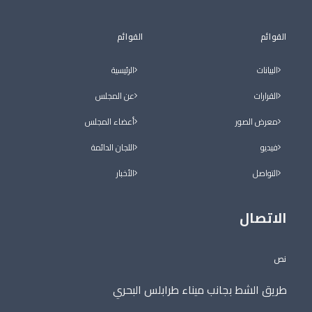
القوائم
القوائم
البيانات
الرئيسية
القرارات
عن المجلس
معرض الصور
أعضاء المجلس
فيديو
اللجان الدائمة
التواصل
الأخبار
الاتصال
نص
طريق الشط بجانب ميناء طرابلس البحري