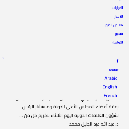
المجلس يكرم المركز الوطني
القرارات
الأخبار
لضمان جودة المؤسسات
معرض الصور
التعلمية والتدريبية
فيديو
التواصل
5 مارس 2024
|
IN
أخبار الرئاسة
|
BY
المجلس الأعلى للدولة
Arabic
Arabic
English
قام السيد النائب الثاني لرئيس المجلس الأعلى للدولة
French
الدكتور “عمر العبيدي”، ممثلاً عن مكتب الرئاسة بالمجلس،
رفقة أعضاء المجلس الأعلى للدولة ومستشار الرئيس
لشؤون العلاقات الدولية اليوم الثلاثاء بتكريم كل من …
د. عبد الله عبد الجليل محمد