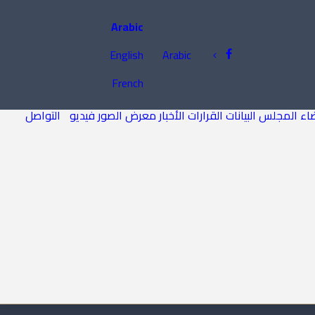
Arabic
English
Arabic
French
اء المجلس
البيانات
القرارات
الأخبار
معرض الصور
فيديو
التواصل