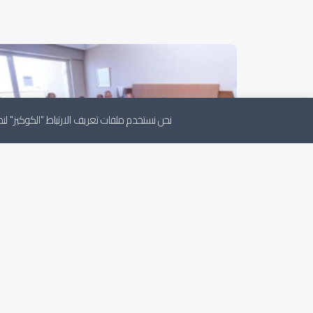
نحن نستخدم ملفات تعريف الارتباط "الكوكيز" 
لجنة دعم الأمن والاستقرار بالمجلس تعقد اجتماعاً
مع أعضاء جهاز الأمن القومي