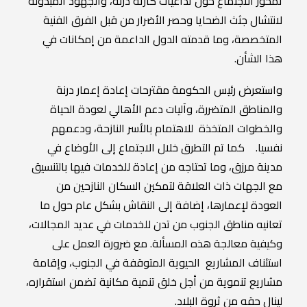
تمحور الاجتماع حول تداعيات كارثة درنة، والجهود المبذولة
لانتشال جثث الضحايا وحصر الأضرار من قبل الفرق الفنية
المتخصصة، وما قدمته الدول الداعمة من إمكانات في
هذا الشأن.
واستعرض رئيس الحكومة مقترحات إعادة إعمار درنة
والمناطق المتضررة، وآليات دعم الأهالي لعودة الحياة
والخطوات المتخذة للاهتمام بالأسر النازحة، ودعمهم
نفسيا. كما تم التطرق خلال الاجتماع إلى الأوضاع في
مدينة مرزق، وما تحتاجه من إعادة للخدمات فيها بالتنسيق
مع الجهات ذات العلاقة لتمكين السكان النازحين من
العودة لإعمارها، إضافة إلى النقاش بشكل عام حول ما
تعانيه مناطق الجنوب من تدن للخدمات في عديد المجالات،
وكيفية معالجة هذه المسألة. مع ضرورة العمل على
استئناف المشاريع الحيوية المتوقفة في الجنوب، وإقامة
مشاريع تنموية من أجل خلق تنمية مكانية تضمن استقراره،
لينال حقه من ثروة البلاد.