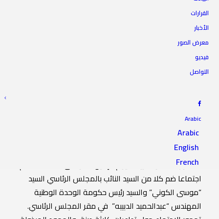
النائب الأول لرئيس المجلس
القرارات
الأخبار
يحضر اجتماعا لمناقشة كارثة
معرض الصور
الفيضانات
فيديو
التواصل
25 سبتمبر 2023
|
IN
أخبار الرئاسة
|
BY
المجلس الأعلى للدولة
Arabic
Arabic
English
حضر السيد النائب الأول لرئيس المجلس الأعلى للدولة
French
الدكتور “مسعود عبيد” اليوم الإثنين الموافق 2023/9/25م،
اجتماعا ضم كلا من السيد النائب بالمجلس الرئاسي السيد
“موسى الكوني” والسيد رئيس حكومة الوحدة الوطنية
المهندس “عبدالحميد الدبيبه” في مقر المجلس الرئاسي.