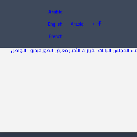
Arabic
English
Arabic
French
اء المجلس
البيانات
القرارات
الأخبار
معرض الصور
فيديو
التواصل