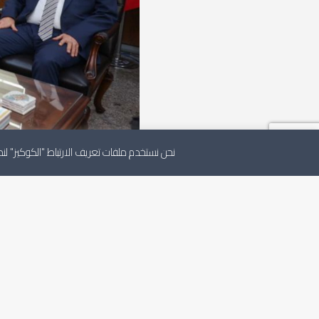
نحن نستخدم ملفات تعريف الارتباط "الكوكيز" 