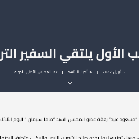
ئب الأول يلتقي السفير الت
5 أبريل 2022
|
IN
أخبار الرئاسة
|
BY
المجلس الأعلى للدولة
“مسعود عبيد” رفقة عضو المجلس السيد “ماما سليمان ” اليوم الثلاثاء، س
دين، وسبل تعزيرها بما يخدم صالح الشعبين الليبي والتركي، وتطرق الاجتما