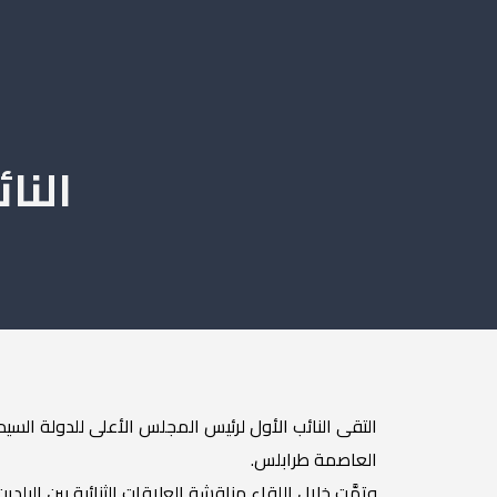
النا
التقى النائب الأول لرئيس المجلس الأعلى للدولة السيد 
العاصمة طرابلس.
وتمَّت خلال اللقاء مناقشة العلاقات الثنائية بين البل