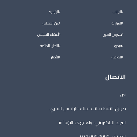
البيانات
الرئيسية
القرارات
عن المجلس
معرض الصور
أعضاء المجلس
فيديو
اللجان الدائمة
التواصل
الأخبار
الاتصال
نص
طريق الشط بجانب ميناء طرابلس البحري
البريد الالكتروني:
info@hcs.gov.ly
الهاتف: 021.000.0000