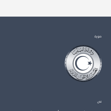
صورة
نص