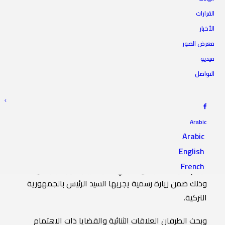
القرارات
الأخبار
رئيس المجلس يلتقي الرئيس
معرض الصور
التركي
فيديو
التواصل
10 نوفمبر 2021
|
IN
أخبار الرئاسة
|
BY
المجلس الأعلى للدولة
Arabic
Arabic
English
التقى رئيس المجلس الأعلى للدولة السيد “خالد المشري”
French
اليوم الأربعاء، الرئيس التركي السيد “رجب طيب أردوغان”
وذلك ضمن زيارة رسمية يجريها السيد الرئيس بالجمهورية
التركية.
وبحث الطرفان العلاقات الثنائية والقضايا ذات الاهتمام