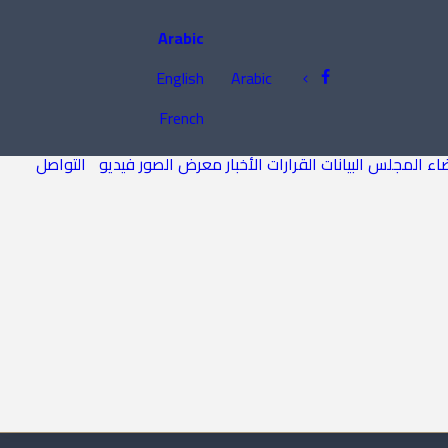
Arabic
English
Arabic
French
اء المجلس
البيانات
القرارات
الأخبار
معرض الصور
فيديو
التواصل