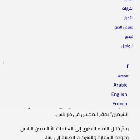
القرارات
الأخبار
رئيس المجلس يلتقي سفير
معرض الصور
الصين لدى ليبيا
فيديو
التواصل
19 أكتوبر 2021
|
IN
أخبار الرئاسة
|
BY
المجلس الأعلى للدولة
Arabic
Arabic
English
التقى رئيس المجلس الأعلى للدولة السيد “خالد المشري”
French
اليوم الثلاثاء، سفيرَ دولة الصين لدى ليبيا السيد”وانغ
اتشيمين” بمقر المجلس في طرابلس.
وتمَّ خلال اللقاء التطرق إلى العلاقات الثنائية بين البلدين
وعودة السفارة والشركات الصينية إلى ليبيا.