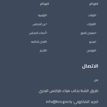
القوائم
القوائم
البيانات
الرئيسية
القرارات
عن المجلس
معرض الصور
أعضاء المجلس
فيديو
اللجان الدائمة
التواصل
الأخبار
الاتصال
نص
طريق الشط بجانب ميناء طرابلس البحري
البريد الالكتروني:
info@hcs.gov.ly