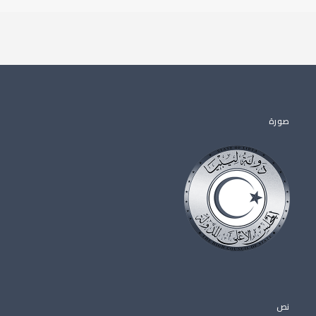
صورة
نص