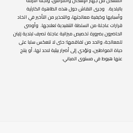
المشكل من جهاز الإسكان والمرافق، ولجنة الأزمة
بالبلدية. وجرى النقاش حول هذه الظاهرة الكارثية
وأسبابها وكيفية معالجتها، والتحذير من التأخير في اتخاد
قرارات عاجلة من السلطة التنفيدية لعلاجها. وأوصى
الحاضرون بضرورة تخصيص ميزانية عاجلة تصرف لبلدية زليتن
للمعالجة، والحد من تفاقمها؛ حتى لا تنعكس سلبا على
حياة المواطنين، وتؤدي إلى أضرار بيئية لاحد لها، أو ينتج
عنها هبوط في مستوى المباني.