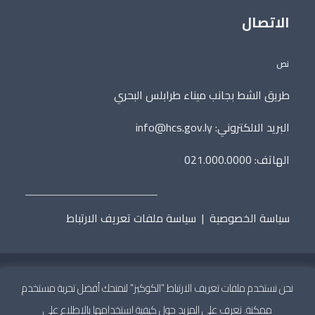
الاتصال
نص
طريق الشط بجانب ميناء طرابلس البحري
البريد الالكتروني:
info@hcs.gov.ly
الهاتف: 021.000.0000
سياسة الخصوصية
|
سياسة ملفات تعريف الارتباط
نحن نستخدم ملفات تعريف الارتباط "الكوكيز" لنمنحك أفضل تجربة مستخدم
جميع الحقوق محفوظة © 2020 المجلس الأعلى للدولة.
تطوير
ممكنة. تعرف على المزيد حول كيفية استخدامها بالاطلاع على