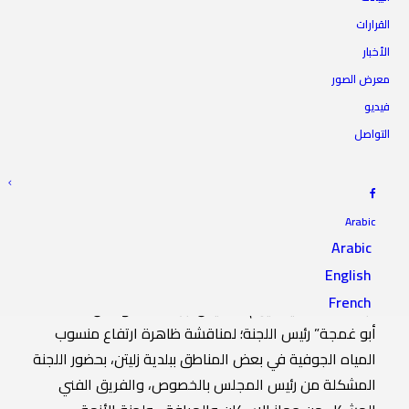
تعقد اجتماعاً استثنائيا
القرارات
الأخبار
لمناقشة ظاهرة ارتفاع منسوب
معرض الصور
المياه الجوفية في زليتن
فيديو
التواصل
1 فبراير 2024
|
IN
أخبار اللجان
|
BY
المجلس الأعلى للدولة
Arabic
Arabic
English
عقدت لجنة الخدمات العامة بالمجلس الأعلى للدولة
French
اجتماعاً استثنائيا، اليوم الخميس، برئاسة المهندس “محمد
أبو غمجة” رئيس اللجنة؛ لمناقشة ظاهرة ارتفاع منسوب
المياه الجوفية في بعض المناطق ببلدية زليتن، بحضور اللجنة
المشكلة من رئيس المجلس بالخصوص، والفريق الفني