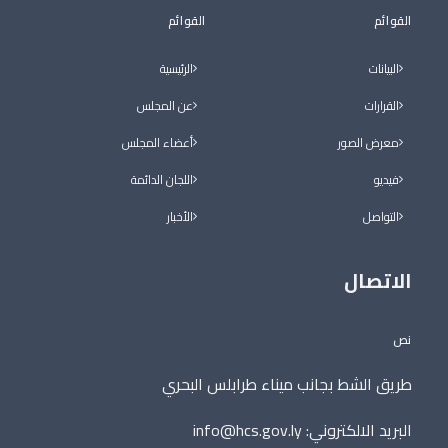
القوائم
القوائم
البيانات
الرئيسية
القرارات
عن المجلس
معرض الصور
أعضاء المجلس
فيديو
اللجان الدائمة
التواصل
الأخبار
الاتصال
نص
طريق الشط بجانب ميناء طرابلس البحري
البريد الالكتروني:
info@hcs.gov.ly