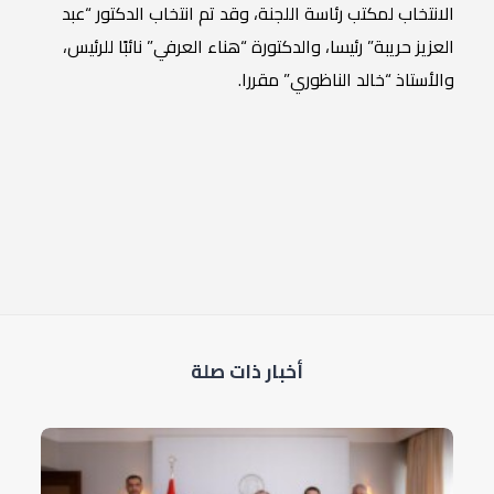
الانتخاب لمكتب رئاسة اللجنة، وقد تم انتخاب الدكتور “عبد
العزيز حريبة” رئيسا، والدكتورة “هناء العرفي” نائبًا للرئيس،
والأستاذ “خالد الناظوري” مقررا.
أخبار ذات صلة