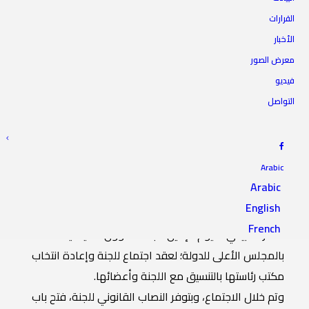
القرارات
الأخبار
لجنة الشؤون السياسية تنتخب
معرض الصور
مكتب رئاستها
فيديو
التواصل
13 نوفمبر 2023
|
IN
أخبار اللجان
|
BY
المجلس الأعلى للدولة
Arabic
Arabic
English
دعا السيد النائب الثاني لرئيس المجلس الأعلى للدولة الدكتور
French
“عمر العبيدي” اليوم الإثنين، لجنة الشؤون السياسية
بالمجلس الأعلى للدولة؛ لعقد اجتماع للجنة وإعادة انتخاب
مكتب رئاستها بالتنسيق مع اللجنة وأعضائها.
وتم خلال الاجتماع، وبتوفر النصاب القانوني للجنة، فتح باب