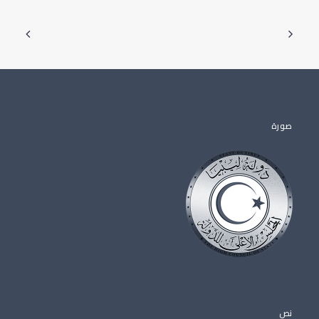
صورة
نص