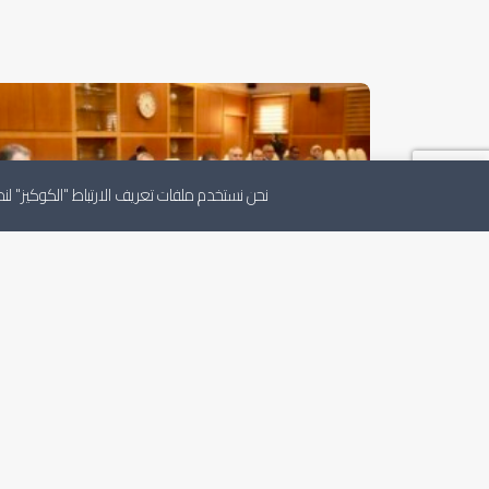
نحن نستخدم ملفات تعريف الارتباط "الكوكيز" 
أعضاء لجنة الصداقة الليبية _ التركية بالمجلس
يلتقون مساعد وزير الخارجية التركي