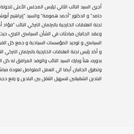
أجرى السيد النائب الثاني لرئيس المجلس الأعلى للدولة،
حامد” و الدكتور “أحمد همومة” والسيد “إبراهيم أبوش
لجنة العلاقات الخارجية بالبرلمان التركي النائب “فؤاد 
وعقد الجانبان مباحثات في الشأن السياسي الليبي، حيث
السياسي و توحيد المؤسسات السيادية و جمع كل الفرقاء 
و أكد رئيس لجنة العلاقات الخارجية بالبرلمان التركي ال
بدوره، هنأ وبارك السيد النائب والوفد المرافق له كل 
وتطرق الجانبان أيضا الي العمل المتواصل لعودة مباشرة
البلدين الشقيقين لتسهيل التنقل بين البلدين و رفع حجم ا