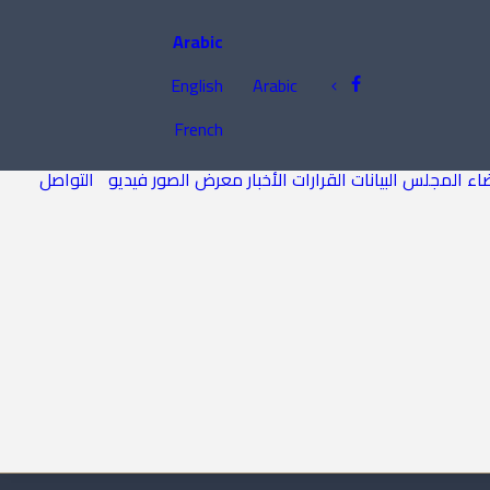
Arabic
English
Arabic
French
اء المجلس
البيانات
القرارات
الأخبار
معرض الصور
فيديو
التواصل