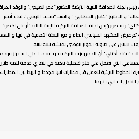
 رئيس لجنة الصداقة الليبية التركية الدكتور “عمر العبيدي” والوفد الم
عالة” و الدكتور “كامل الجطلاوي” والسيد “محمد التومي”، لقاء أمس ال
أكتاي” و بحضور رئيس لجنة الصداقة التركية الليبية النائب “أرسان اكصو”، 
 تم عرض المشهد السياسي العام و دور البعثة الأممية في ليبيا و السع
الليبين على طاولة الحوار الوطني بملكية ليبية ليبية.
نائب “فؤاد أكتاي” أن الجمهورية التركية حريصة جدا علي استقرار ووحدة و 
المساعي التي تعمل علي فتح قنصلية تركية في بنغازي خدمة للمواطنين و 
 الخطوط التركية للعمل في مطارات ليبيا مجددا و الربط بين المطارات ال
لتبادل التجاري بينهما.