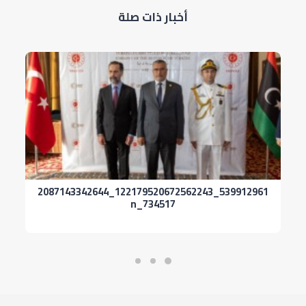
أخبار ذات صلة
539912961_122179520672562243_2087143342644
ر
734517_n