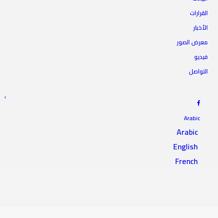
مشروعات التنمية الاقتصادية
القرارات
الأخبار
والاجتماعية وفقاً لبرنامج عمل
معرض الصور
الحكومة وأولوياتها
فيديو
التواصل
15 سبتمبر 2018
|
IN
الترويسة
|
BY
المجلس الأعلى للدولة
Arabic
Arabic
English
French