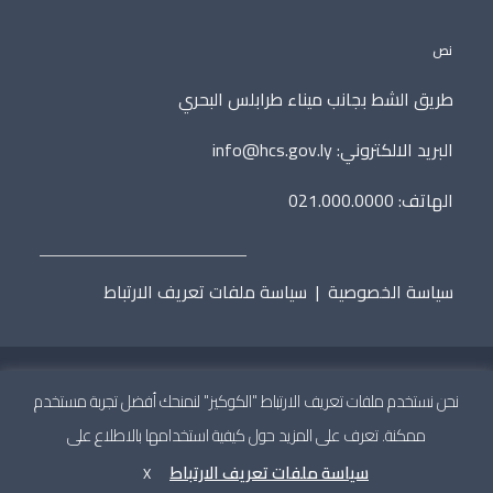
نص
طريق الشط بجانب ميناء طرابلس البحري
البريد الالكتروني:
info@hcs.gov.ly
الهاتف: 021.000.0000
سياسة الخصوصية
|
سياسة ملفات تعريف الارتباط
نحن نستخدم ملفات تعريف الارتباط "الكوكيز" لنمنحك أفضل تجربة مستخدم
جميع الحقوق محفوظة © 2020 المجلس الأعلى للدولة.
تطوير
ممكنة. تعرف على المزيد حول كيفية استخدامها بالاطلاع على
سياسة ملفات تعريف الارتباط
X