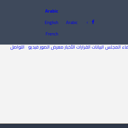
Arabic
English
Arabic
French
اء المجلس
البيانات
القرارات
الأخبار
معرض الصور
فيديو
التواصل