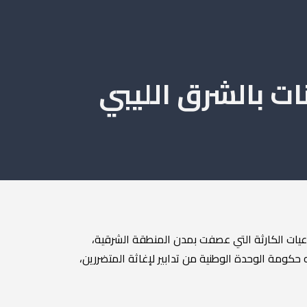
ات بالشرق الليبي
بمقر المجلس بطرابلس؛ لمناقشة آخر تداعيات الكارثة التي عصفت بمدن المنطقة الشرقية،
ه حكومة الوحدة الوطنية من تدابير لإغاثة المتضررين،