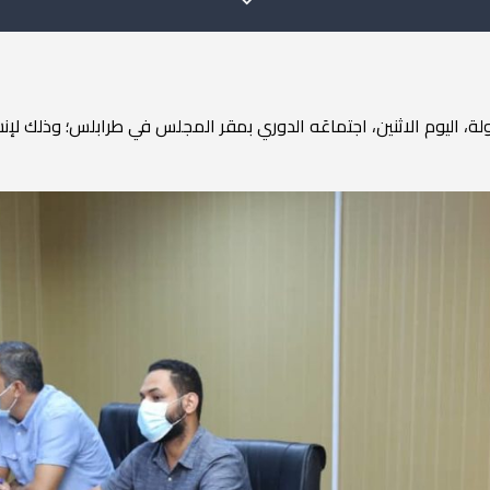
لة،
اليوم
الاثنين،
اجتماعَه
الدوري
بمقر
المجلس
في
طرابلس؛
وذلك
لإن