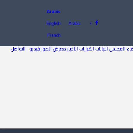
Arabic
English
Arabic
French
اء المجلس
البيانات
القرارات
الأخبار
معرض الصور
فيديو
التواصل