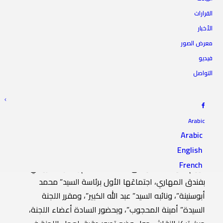
القرارات
الأخبار
لجنة مكافحة الفساد بالمجلس
معرض الصور
تعقد اجتماعها الأول
فيديو
التواصل
6 يناير 2021
|
IN
أخبار اللجان
|
BY
المجلس الأعلى للدولة
Arabic
Arabic
English
عقدت لجنة مكافحة الفساد بالمجلس الأعلى للدولة صباح
French
اليوم الأربعاء، الموافق 06/01/2021م بمقرها الرئيسي
بفندق المهاري، اجتماعَها الأول برئاسة السيد” محمد
أبوسنينة”، ونائبه السيد” عبد الله الكبير”، ومقرر اللجنة
السيدة” أمينة المحجوب”، وبحضور السادة أعضاء اللجنة،