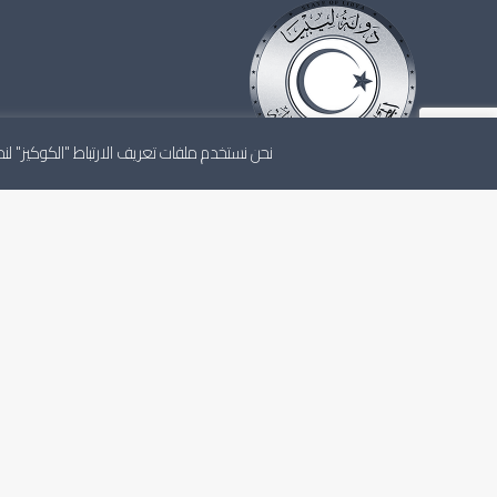
نحن نستخدم ملفات تعريف الارتباط "الكوكيز" 
المجلس الأعلى للدولة هو أعلى مجلس استشاري للدولة، ي
باستقلالية وفقاً للاتفاق السياسي والتشريعات الليبية النافذ
الشخصية القانونية الاعتبارية والذمة المالية المستقلة.
آخر الأخبار