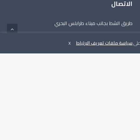
الاتصال
طريق الشط بجانب ميناء طرابلس البحري
البريد الالكتروني:
info@hcs.gov.ly
 على
سياسة ملفات تعريف الارتباط
X
الهاتف: 021.000.0000