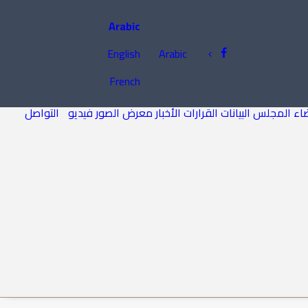
Arabic
English
Arabic
French
اء المجلس
البيانات
القرارات
الأخبار
معرض الصور
فيديو
التواصل