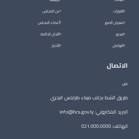
القرارات
عن المجلس
معرض الصور
أعضاء المجلس
فيديو
اللجان الدائمة
التواصل
الأخبار
الاتصال
نص
طريق الشط بجانب ميناء طرابلس البحري
البريد الالكتروني:
info@hcs.gov.ly
الهاتف: 021.000.0000