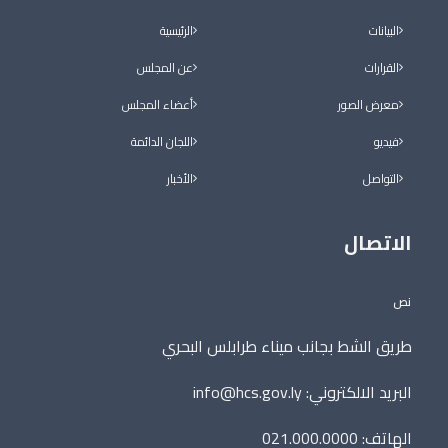
البيانات
الرئيسية
القرارات
عن المجلس
معرض الصور
أعضاء المجلس
فيديو
اللجان الدائمة
التواصل
الأخبار
الاتصال
نص
طريق الشط بجانب ميناء طرابلس البحري
البريد الالكتروني:
info@hcs.gov.ly
الهاتف: 021.000.0000