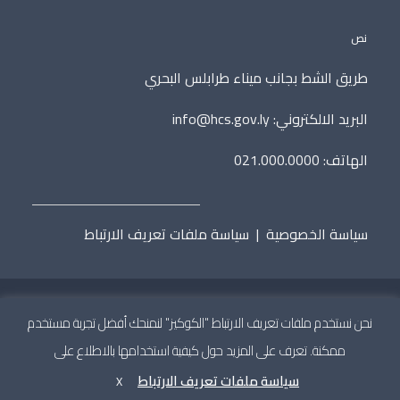
نص
طريق الشط بجانب ميناء طرابلس البحري
البريد الالكتروني:
info@hcs.gov.ly
الهاتف: 021.000.0000
سياسة الخصوصية
|
سياسة ملفات تعريف الارتباط
نحن نستخدم ملفات تعريف الارتباط "الكوكيز" لنمنحك أفضل تجربة مستخدم
جميع الحقوق محفوظة © 2020 المجلس الأعلى للدولة.
تطوير
ممكنة. تعرف على المزيد حول كيفية استخدامها بالاطلاع على
سياسة ملفات تعريف الارتباط
X