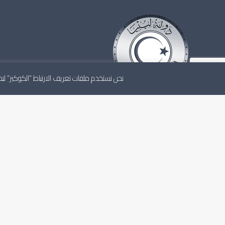
نحن نستخدم ملفات تعريف الارتباط "الكوكيز" 
المجلس الأعلى للدولة هو أعلى مجلس استشاري للدولة، ي
باستقلالية وفقاً للاتفاق السياسي والتشريعات الليبية النافذ
الشخصية القانونية الاعتبارية والذمة المالية المستقلة.
آخر الأخبار