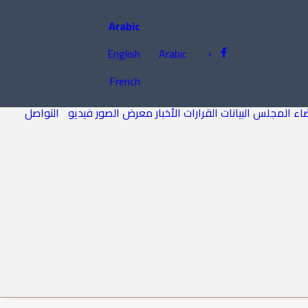
Arabic
English
Arabic
French
اء المجلس
البيانات
القرارات
الأخبار
معرض الصور
فيديو
التواصل