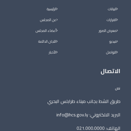
البيانات
الرئيسية
القرارات
عن المجلس
معرض الصور
أعضاء المجلس
فيديو
اللجان الدائمة
التواصل
الأخبار
الاتصال
نص
طريق الشط بجانب ميناء طرابلس البحري
البريد الالكتروني:
info@hcs.gov.ly
الهاتف: 021.000.0000