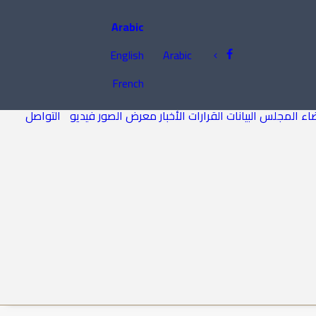
Arabic
English
Arabic
French
اء المجلس
البيانات
القرارات
الأخبار
معرض الصور
فيديو
التواصل