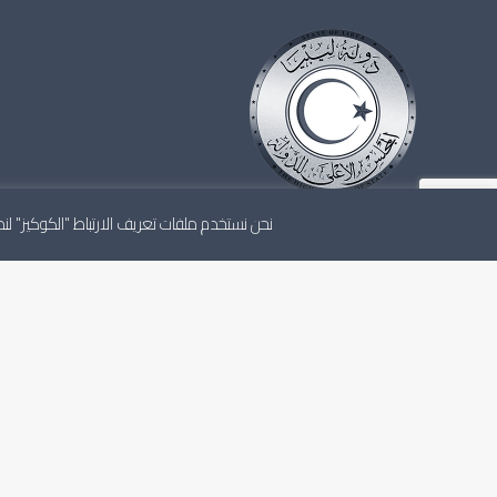
نحن نستخدم ملفات تعريف الارتباط "الكوكيز" 
المجلس الأعلى للدولة هو أعلى مجلس استشاري للدولة، ي
باستقلالية وفقاً للاتفاق السياسي والتشريعات الليبية النافذ
الشخصية القانونية الاعتبارية والذمة المالية المستقلة.
آخر الأخبار