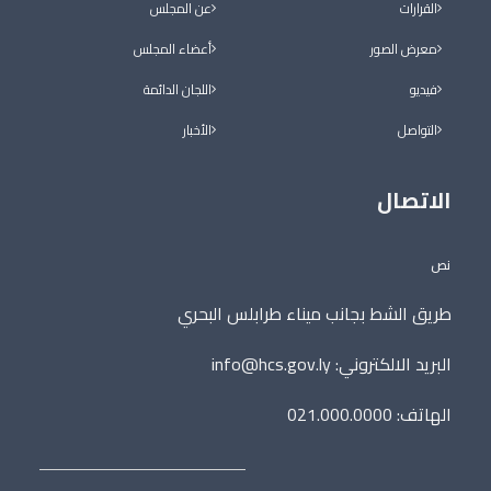
القرارات
عن المجلس
معرض الصور
أعضاء المجلس
فيديو
اللجان الدائمة
التواصل
الأخبار
الاتصال
نص
طريق الشط بجانب ميناء طرابلس البحري
البريد الالكتروني:
info@hcs.gov.ly
الهاتف: 021.000.0000