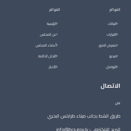
القوائم
القوائم
البيانات
الرئيسية
القرارات
عن المجلس
معرض الصور
أعضاء المجلس
فيديو
اللجان الدائمة
التواصل
الأخبار
الاتصال
نص
طريق الشط بجانب ميناء طرابلس البحري
البريد الالكتروني:
info@hcs.gov.ly