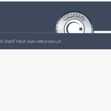
نحن نستخدم ملفات تعريف الارتباط "الكوكيز" 
المجلس الأعلى للدولة هو أعلى مجلس استشاري للدولة، ي
باستقلالية وفقاً للاتفاق السياسي والتشريعات الليبية النافذ
الشخصية القانونية الاعتبارية والذمة المالية المستقلة.