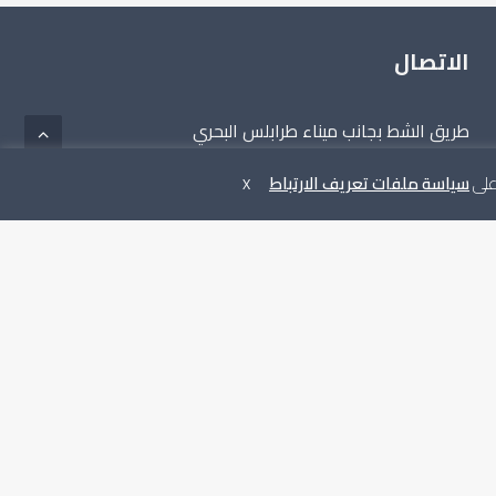
الاتصال
طريق الشط بجانب ميناء طرابلس البحري
البريد الالكتروني:
info@hcs.gov.ly
 على
سياسة ملفات تعريف الارتباط
X
الهاتف: 021.000.0000