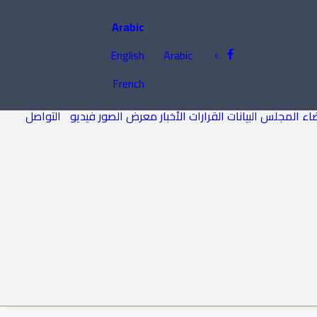
Arabic
English
Arabic
French
اء المجلس
البيانات
القرارات
الأخبار
معرض الصور
فيديو
التواصل