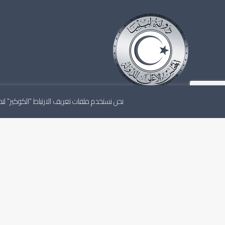
نحن نستخدم ملفات تعريف الارتباط "الكوكيز" 
المجلس الأعلى للدولة هو أعلى مجلس استشاري للدولة، ي
باستقلالية وفقاً للاتفاق السياسي والتشريعات الليبية النافذ
الشخصية القانونية الاعتبارية والذمة المالية المستقلة.
آخر الأخبار