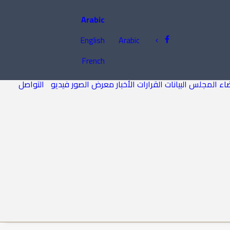
Arabic
English
Arabic
French
اء المجلس
البيانات
القرارات
الأخبار
معرض الصور
فيديو
التواصل