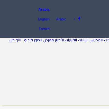
Arabic
English
Arabic
French
اء المجلس
البيانات
القرارات
الأخبار
معرض الصور
فيديو
التواصل