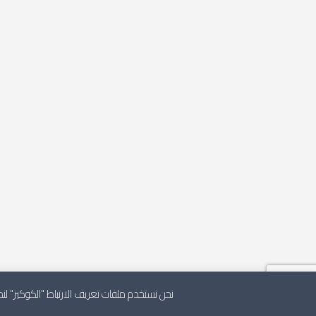
نحن نستخدم ملفات تعريف الارتباط "الكوكيز" 